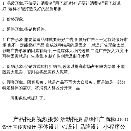
”
”
”
1.
品质形象
.
不仅要让消费者
用了就说好
还要让消费者
看了就说
”
好
这样才能打造良好的品质形象
2.
价格形象
.
3.
通路形象
.
指销售通路
.
4.
广告形象
.
想要塑造品牌就要做好广告
,
但做好广告不一定就能做好市
场
,
也不一定能卖好产品
.
造成这种结果的原因之一
,
就是广告形象太差
.
影响广告形象的因素有两个
,
一是媒体大小的选择
,
二是广告投入力度
;
不
可控因素就是广告质量
,
包括广告创意及制作水平
.
5.
促销形象
.
促销方式如打折销售
,
必须以提高市场占有率为结果
.
不能
随意大甩卖，否则会将品牌踩入泥潭。
6.
顾客形象。顾客形象，就是产品不再为大众服务，而是满足一部分
特定群体的需求。将消费人群区分开来，品
牌形象也就提升了。
产品拍摄
视频摄影
活动拍摄
推广
品牌
商标
LOGO
字体设计
VI
设计 品牌设计
小程序公
设计 宣传页设计