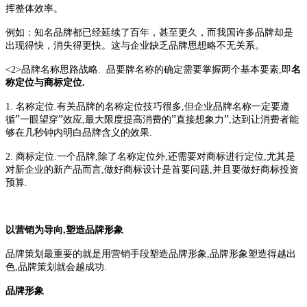
挥整体效率。
例如：知名品牌都已经延续了百年，甚至更久，而我国许多品牌却是
出现得快，消失得更快。这与企业缺乏品牌思想略不无关系。
<2>
品牌名称思路战略
.
品要牌名称的确定需要掌握两个基本要素
,
即
名
称定位与商标定位
.
1.
名称定位
.
有关品牌的名称定位技巧很多
,
但企业品牌名称一定要遵
”
”
”
”
循
一眼望穿
效应
,
最大限度提高消费的
直接想象力
,
达到让消费者能
够在几秒钟内明白品牌含义的效果
.
2.
商标定位
.
一个品牌
,
除了名称定位外
,
还需要对商标进行定位
,
尤其是
对新企业的新产品而言
,
做好商标设计是首要问题
,
并且要做好商标投资
预算
.
以营销为导向
,
塑造品牌形象
品牌策划最重要的就是用营销手段塑造品牌形象
,
品牌形象塑造得越出
色
,
品牌策划就会越成功
.
品牌形象