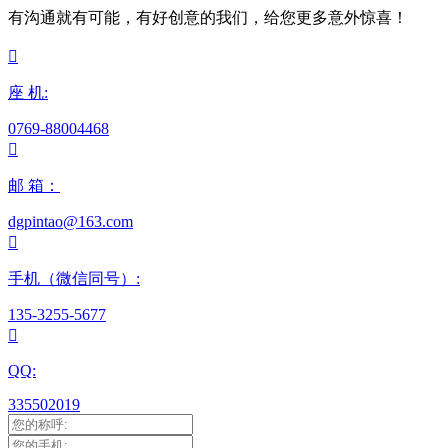
有沟通就有可能，有好创意的我们，给您更多意外惊喜！

座 机:
0769-88004468

邮 箱：
dgpintao@163.com

手机（微信同号）:
135-3255-5677

QQ:
335502019