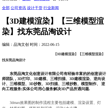
全部
公司资讯
设计干货
行业新闻
【3D建模渲染】【三维模型渲
染】找东莞品淘设计
编辑：品淘文创 时间：2022-06-15
【3D建模渲染】【三维模型渲染】
找东莞品淘设计
东莞品淘文化创意设计有限公司有
经验丰富的
的创意设计
师团队，
3D
打印、
3D
建模、三维扫描、
3D
建模渲染、
逆向设
计、三维模型、
3D
抄数、
3D
扫描、三维抄数、模型制作、 逆
向工程服务
;
实体
公司用心服务解决
3D
产品所遇问题
.
3dmax效果图的制作流程主要包括建模、渲染设置、灯