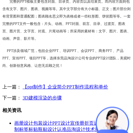
完整的
PPT模板主要包含封面、目录页、内容页以及结束页。而内容方面则包
含有文字、图片、图表、视频等等。其中文字部分有大小标题、正文；图片部分则
有背景图和普通配图；图表顾名思义即为表格或者一些柱形图、饼状图等等。一套
完整的PPT文件一般包含：片头、动画、PPT封面、前言、目录、过渡页、图表
页、图片页、文字页、封底、片尾动画等；所采用的素材有：文字、图片、图表、
动画、声音、影片等
。
PPT涉及领域广范，包括企业PPT 、培训PPT 、会议PPT 、商务PPT 、产品
PPT、宣传PPT、项目PPT等，选择东莞品淘设计公司专业的PPT设计团队，美观时
尚、创新创意风格、让您无后顾之忧！
上一篇：
【ppt制作】企业简介PPT制作流程和单价
下一篇：
3D建模渲染的步骤
相关资讯
画册设计包装设计PPT设计宣传册折页设计印刷包装定
制标签标贴瓶贴设计认准品淘设计技术服务有保障