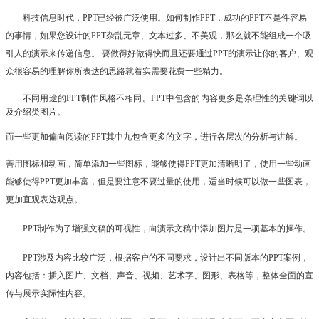
科技信息时代，
PPT已经被广泛使用。如何制作PPT
，
成功的
PPT不是件容易
的事情，如果您设计的PPT杂乱无章、文本过多、不美观，那么就不能组成一个吸
引人的演示来传递信息。 要做得好做得快而且还要通过PPT的演示让你的客户、观
众很容易的理解你所表达的思路就着实需要花费一些精力。
不同用途的
PPT制作风格不相同。PPT中包含的内容更多是条理性的关键词以
及介绍类图片。
而一些更加偏向阅读的
PPT其中九包含更多的文字，进行各层次的分析与讲解。
善用图标和动画，简单添加一些图标，能够使得
PPT更加清晰明了，使用一些动画
能够使得PPT更加丰富，但是要注意不要过量的使用，适当时候可以做一些图表，
更加直观表达观点。
PPT制作
为了增强文稿的可视性，向演示文稿中添加图片是一项基本的操作。
PPT涉及内容比较广泛，根据客户的不同要求，设计出不同版本的PPT案例，
内容包括：插入图片、文档、声音、视频、艺术字、图形、表格等，整体全面的宣
传与展示实际性内容。