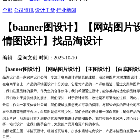
全部
公司资讯
设计干货
行业新闻
【banner图设计】【网站
情图设计】找品淘设计
编辑：品淘文创 时间：2025-10-10
【banner图设计】【网站图片设计】【主图设计】【白底图
品淘设计是一家实体设计公司，专注于电商设计详情页的建模、渲染和图片
3D
效果图设计
在电商平台上，产品的详情图设计十分关键。它是对产品的一个详细描述，通过文案和图片
，我们注重品牌的展示。作为您的合作伙伴，我们希望通过设计，能够准确传达您的品牌形
，我们致力于提供优质的服务。我们深知，对于设计来说，改进是不可避免的过程。因此，
最后，作为一家实体设计公司，我们能够提供您更加可靠的保障。与那些虚拟的设计公司不
在亚马逊等电商平台上，白底图是必不可少的。我们会精心设计每一张白底图，确保产品的
综上所述，品淘设计将为您提供优质的电商设计详情图服务。我们模仿创意风格，精心设计
择一站式设计，让我们携手合作，为您的产品开启更广阔的市场。
拍照做图主图、详情页设计、旺铺首页装修、拼多多店铺电商设计、产品详情图白底图
SKU
目光。