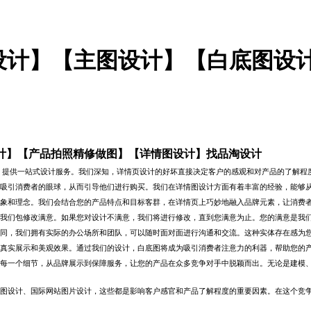
图片设计】【主图设计】【白底图
设计】【产品拍照精修做图】【详情图设计】找品淘设计
，提供一站式设计服务。我们深知，详情页设计的好坏直接决定客户的感观和对产品的了解程
吸引消费者的眼球，从而引导他们进行购买。我们在详情图设计方面有着丰富的经验，能够
象和理念。我们会结合您的产品特点和目标客群，在详情页上巧妙地融入品牌元素，让消费
我们包修改满意。如果您对设计不满意，我们将进行修改，直到您满意为止。您的满意是我
同，我们拥有实际的办公场所和团队，可以随时面对面进行沟通和交流。这种实体存在感为
真实展示和美观效果。通过我们的设计，白底图将成为吸引消费者注意力的利器，帮助您的
每一个细节，从品牌展示到保障服务，让您的产品在众多竞争对手中脱颖而出。无论是建模
图设计、国际网站图片设计，这些都是影响客户感官和产品了解程度的重要因素。在这个竞