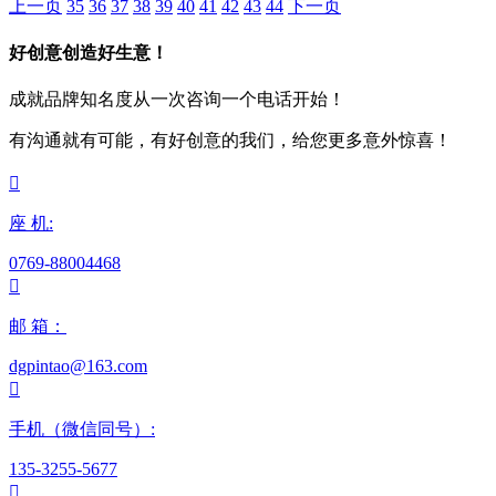
上一页
35
36
37
38
39
40
41
42
43
44
下一页
好创意创造好生意！
成就品牌知名度从一次咨询一个电话开始！
有沟通就有可能，有好创意的我们，给您更多意外惊喜！

座 机:
0769-88004468

邮 箱：
dgpintao@163.com

手机（微信同号）:
135-3255-5677
