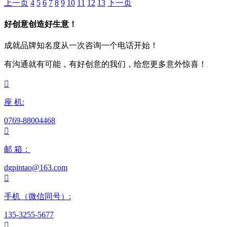
上一页
4
5
6
7
8
9
10
11
12
13
下一页
好创意创造好生意！
成就品牌知名度从一次咨询一个电话开始！
有沟通就有可能，有好创意的我们，给您更多意外惊喜！

座 机:
0769-88004468

邮 箱：
dgpintao@163.com

手机（微信同号）:
135-3255-5677
