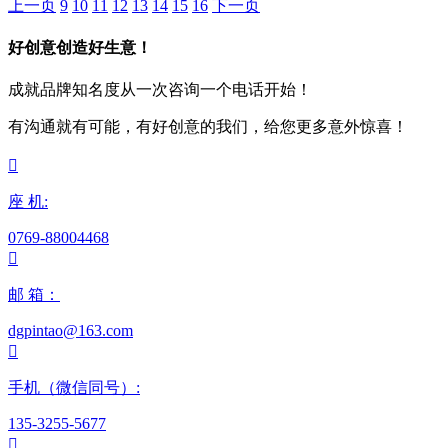
上一页
9
10
11
12
13
14
15
16
下一页
好创意创造好生意！
成就品牌知名度从一次咨询一个电话开始！
有沟通就有可能，有好创意的我们，给您更多意外惊喜！

座 机:
0769-88004468

邮 箱：
dgpintao@163.com

手机（微信同号）:
135-3255-5677
