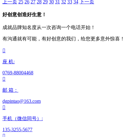
上一页
25
26
27
28
29
30
31
32
33
34
下一页
好创意创造好生意！
成就品牌知名度从一次咨询一个电话开始！
有沟通就有可能，有好创意的我们，给您更多意外惊喜！

座 机:
0769-88004468

邮 箱：
dgpintao@163.com

手机（微信同号）:
135-3255-5677
