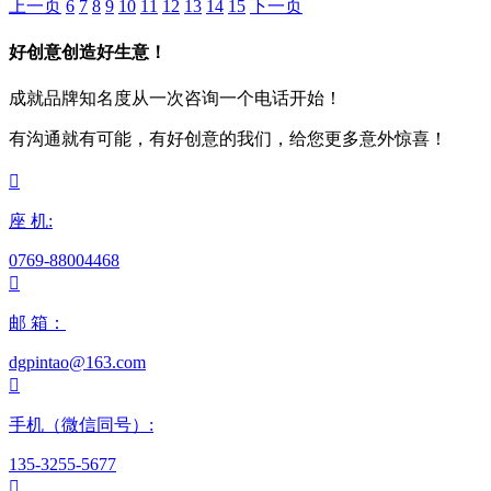
上一页
6
7
8
9
10
11
12
13
14
15
下一页
好创意创造好生意！
成就品牌知名度从一次咨询一个电话开始！
有沟通就有可能，有好创意的我们，给您更多意外惊喜！

座 机:
0769-88004468

邮 箱：
dgpintao@163.com

手机（微信同号）:
135-3255-5677
