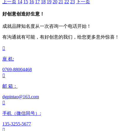
上一页
14
15
16
17
18
19
20
21
22
23
下一页
好创意创造好生意！
成就品牌知名度从一次咨询一个电话开始！
有沟通就有可能，有好创意的我们，给您更多意外惊喜！

座 机:
0769-88004468

邮 箱：
dgpintao@163.com

手机（微信同号）:
135-3255-5677
